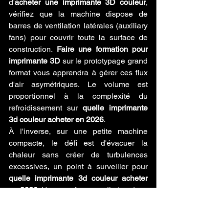
d'
acheter une imprimante 3D couleur
, 
vérifiez que la machine dispose de 
barres de ventilation latérales (auxiliary 
fans) pour couvrir toute la surface de 
construction. 
Faire une formation pour 
imprimante 3D
 sur le prototypage grand 
format vous apprendra à gérer ces flux 
d'air asymétriques. Le volume est 
proportionnel à la complexité du 
refroidissement sur 
quelle imprimante 
3d couleur acheter en 2026
.
À l'inverse, sur une petite machine 
compacte, le défi est d'évacuer la 
chaleur sans créer de turbulences 
excessives, un point à surveiller pour 
quelle imprimante 3d couleur acheter 
en 2026
. Une trop forte ventilation dans 
un petit espace peut refroidir la buse 
elle-même, provoquant des erreurs 