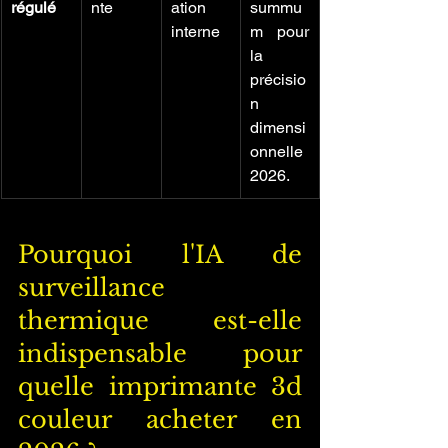
régulé
nte
ation 
summu
interne
m pour 
la 
précisio
n 
dimensi
onnelle 
2026.
Pourquoi l'IA de 
surveillance 
thermique est-elle 
indispensable pour 
quelle imprimante 3d 
couleur acheter en 