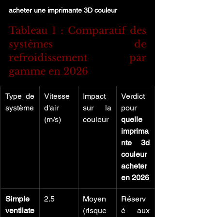
acheter une imprimante 3D couleur
Tableau 1 : Comparatif des 
systèmes de 
refroidissement par 
gamme en 2026
Type de 
Vitesse 
Impact 
Verdict 
système
d'air 
sur la 
pour 
(m/s)
couleur
quelle 
imprima
nte 3d 
couleur 
acheter 
en 2026
Simple 
2.5
Moyen 
Réserv
ventilate
(risque 
é aux 