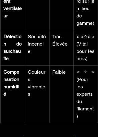
ent 
rd sur le 
ventilate
milieu 
ur
de 
gamme)
Détectio
Sécurité 
Très 
⭐⭐⭐⭐⭐ 
n de 
incendi
Élevée
(Vital 
surchau
e
pour les 
ffe
pros)
Compe
Couleur
Faible
⭐⭐⭐ 
nsation 
s 
(Pour 
humidit
vibrante
les 
é
s
experts 
du 
filament
)