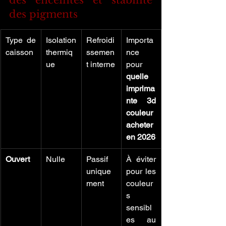
des enceintes et stabilité 
des pigments
Type de 
Isolation 
Refroidi
Importa
caisson
thermiq
ssemen
nce 
ue
t interne
pour 
quelle 
imprima
nte 3d 
couleur 
acheter 
en 2026
Ouvert
Nulle
Passif 
À éviter 
unique
pour les 
ment
couleur
s 
sensibl
es au 