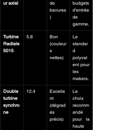
ur axial
de 
budgets 
bavures
d'entrée 
)
de 
gamme.
Turbine 
5.8
Bon 
Le 
Radiale 
(couleur
standar
5015
s 
d 
nettes)
polyval
ent pour 
les 
makers.
Double 
12.4
Excelle
Le 
turbine 
nt 
choix 
synchro
(dégrad
recomm
ne
és 
andé 
précis)
pour la 
haute 