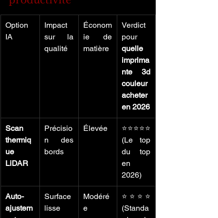
productivité
Option 
Impact 
Économ
Verdict 
IA
sur la 
ie de 
pour 
qualité
matière
quelle 
imprima
nte 3d 
couleur 
acheter 
en 2026
Scan 
Précisio
Élevée
⭐⭐⭐⭐⭐ 
thermiq
n des 
(Le top 
ue 
bords
du top 
LiDAR
en 
2026)
Auto-
Surface 
Modéré
⭐⭐⭐⭐ 
ajustem
lisse
e
(Standa