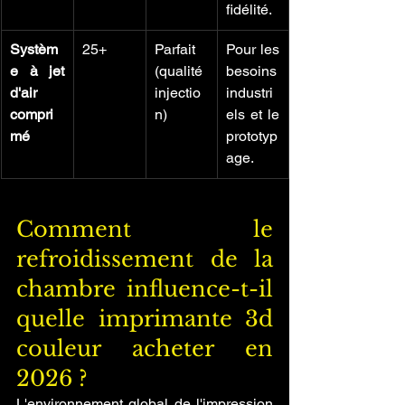
fidélité.
Systèm
25+
Parfait 
Pour les 
e à jet 
(qualité 
besoins 
d'air 
injectio
industri
compri
n)
els et le 
mé
prototyp
age.
Comment le 
refroidissement de la 
chambre influence-t-il 
quelle imprimante 3d 
couleur acheter en 
2026 ?
L'environnement global de l'impression 