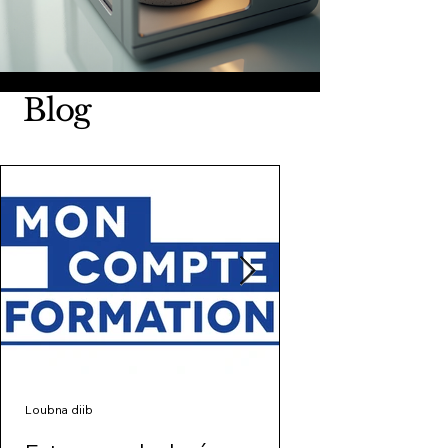
Blog
Loubna diib
LV3D GESTION