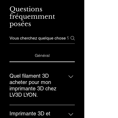
Questions
fréquemment
posées
Général
Quel filament 3D
acheter pour mon
imprimante 3D chez
LV3D LYON.
Pourquoi se poser la question du
filament 3D pour une imprimante
Imprimante 3D et