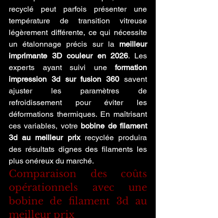
recyclé peut parfois présenter une 
température de transition vitreuse 
légèrement différente, ce qui nécessite 
un étalonnage précis sur la 
meilleur 
imprimante 3D couleur en 2026
. Les 
experts ayant suivi une 
formation 
impression 3d sur fusion 360
 savent 
ajuster les paramètres de 
refroidissement pour éviter les 
déformations thermiques. En maîtrisant 
ces variables, votre 
bobine de filament 
3d au meilleur prix
 recyclée produira 
des résultats dignes des filaments les 
plus onéreux du marché.
Comparaison des coûts 
opérationnels avec une 
bobine de filament 3d au 
meilleur prix