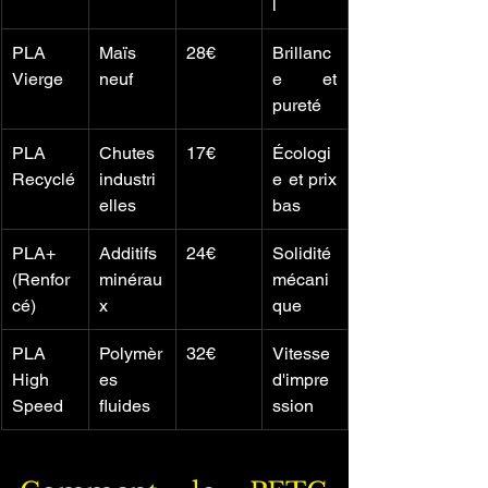
l
PLA 
Maïs 
28€
Brillanc
Vierge
neuf
e et 
pureté
PLA 
Chutes 
17€
Écologi
Recyclé
industri
e et prix 
elles
bas
PLA+ 
Additifs 
24€
Solidité 
(Renfor
minérau
mécani
cé)
x
que
PLA 
Polymèr
32€
Vitesse 
High 
es 
d'impre
Speed
fluides
ssion