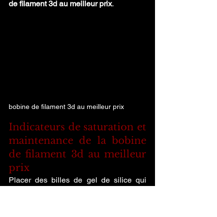
de filament 3d au meilleur prix
.
bobine de filament 3d au meilleur prix
Indicateurs de saturation et 
maintenance de la bobine 
de filament 3d au meilleur 
prix
Placer des billes de gel de silice qui 
changent de couleur au contact de 
l'humidité est une astuce peu coûteuse 
pour surveiller votre 
bobine de filament 