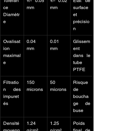
Toléran
+/- 0.05 
+/- 0.02 
État de 
ce 
mm
mm
surface 
Diamètr
et 
e
précisio
n
Ovalisat
0.04 
0.01 
Glissem
ion 
mm
mm
ent 
maximal
dans le 
e
tube 
PTFE
Filtratio
150 
50 
Risque 
n des 
microns
microns
de 
impuret
boucha
és
ge de 
buse
Densité 
1.24 
1.25 
Poids 
moyenn
g/cm³
g/cm³
final de 