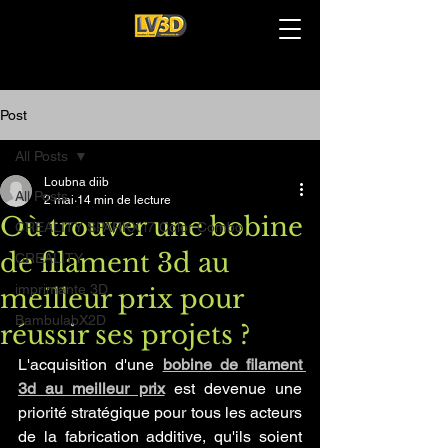
Post
All Posts
Loubna diib
All Posts
2 mai
14 min de lecture
Où trouver une bobine
CREALITY SPARKX i7 Color Combo
de filament 3d au
CREALITY
imprimante 3D
meilleur prix pour
BambulabX2D
réussir ses projets ?
L'acquisition d'une 
bobine de filament 
3d au meilleur prix
 est devenue une 
priorité stratégique pour tous les acteurs 
de la fabrication additive, qu'ils soient 