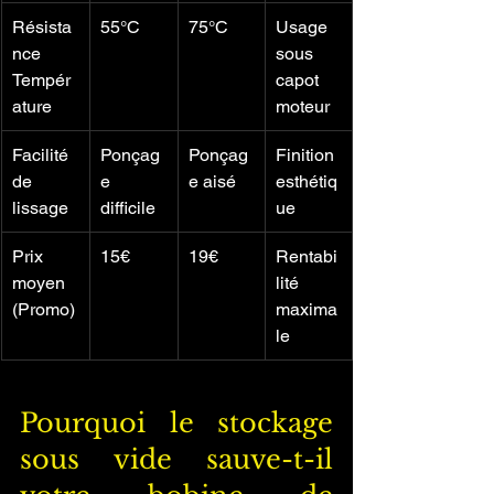
Résista
55°C
75°C
Usage 
nce 
sous 
Tempér
capot 
ature
moteur
Facilité 
Ponçag
Ponçag
Finition 
de 
e 
e aisé
esthétiq
lissage
difficile
ue
Prix 
15€
19€
Rentabi
moyen 
lité 
(Promo)
maxima
le
Pourquoi le stockage 
sous vide sauve-t-il 