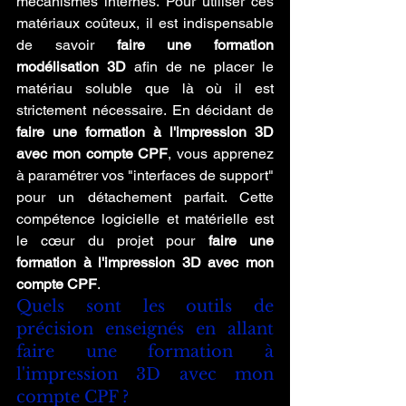
mécanismes internes. Pour utiliser ces 
matériaux coûteux, il est indispensable 
de savoir 
faire une formation 
modélisation 3D
 afin de ne placer le 
matériau soluble que là où il est 
strictement nécessaire. En décidant de 
faire une formation à l'impression 3D 
avec mon compte CPF
, vous apprenez 
à paramétrer vos "interfaces de support" 
pour un détachement parfait. Cette 
compétence logicielle et matérielle est 
le cœur du projet pour 
faire une 
formation à l'impression 3D avec mon 
compte CPF
.
Quels sont les outils de 
précision enseignés en allant 
faire une formation à 
l'impression 3D avec mon 
compte CPF ?