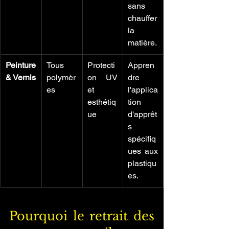
sans 
chauffer 
la 
matière.
Peinture 
Tous 
Protecti
Appren
& Vernis
polymèr
on UV 
dre 
es
et 
l'applica
esthétiq
tion 
ue
d'apprêt
s 
spécifiq
ues aux 
plastiqu
es.
Pourquoi le retrait des 