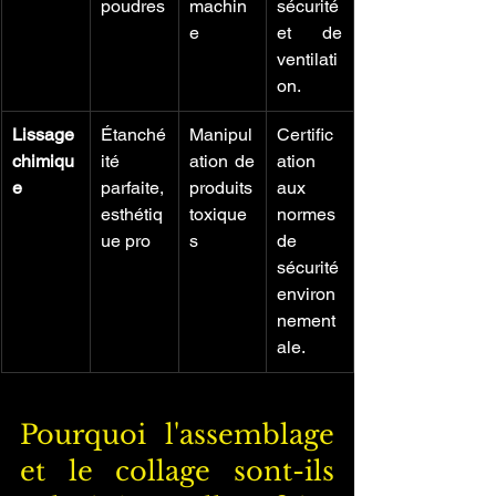
poudres
machin
sécurité 
e
et de 
ventilati
on.
Lissage 
Étanché
Manipul
Certific
chimiqu
ité 
ation de 
ation 
e
parfaite, 
produits 
aux 
esthétiq
toxique
normes 
ue pro
s
de 
sécurité 
environ
nement
ale.
Pourquoi l'assemblage 
et le collage sont-ils 