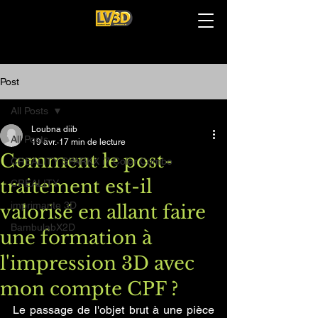
Post
All Posts
Loubna diib
All Posts
19 avr.
17 min de lecture
Comment le post-
CREALITY SPARKX i7 Color Combo
traitement est-il
CREALITY
imprimante 3D
valorisé en allant faire
BambulabX2D
une formation à
l'impression 3D avec
mon compte CPF ?
Le passage de l'objet brut à une pièce 