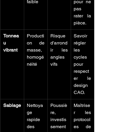
faible
pour ne 
pas 
rater la 
pièce.
Tonnea
Producti
Risque 
Savoir 
u 
on de 
d'arrond
régler 
vibrant
masse, 
ir les 
les 
homogé
angles 
cycles 
néité
vifs
pour 
respect
er le 
design 
CAO.
Sablage
Nettoya
Poussiè
Maîtrise
ge 
re, 
r les 
rapide 
investis
protocol
des 
sement 
es de 