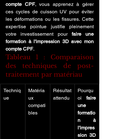
compte CPF
, vous apprenez à gérer 
ces cycles de cuisson UV pour éviter 
les déformations ou les fissures. Cette 
expertise pointue justifie pleinement 
votre investissement pour 
faire une 
formation à l'impression 3D avec mon 
compte CPF
.
Tableau 1 : Comparaison 
des techniques de post-
traitement par matériau
Techniq
Matéria
Résultat 
Pourqu
ue
ux 
attendu
oi 
faire 
compati
une 
bles
formatio
n à 
l'impres
sion 3D 