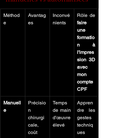
Méthod
Avantag
Inconvé
Rôle de 
e
es
nients
faire 
une 
formatio
n à 
l'impres
sion 3D 
avec 
mon 
compte 
CPF
Manuell
Précisio
Temps 
Appren
e
n 
de main 
dre les 
chirurgi
d'œuvre 
gestes 
cale, 
élevé
techniq
coût 
ues 