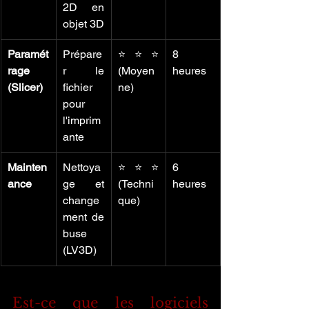
2D en 
objet 3D
Paramét
Prépare
⭐⭐⭐ 
8 
rage 
r le 
(Moyen
heures
(Slicer)
fichier 
ne)
pour 
l'imprim
ante
Mainten
Nettoya
⭐⭐⭐ 
6 
ance
ge et 
(Techni
heures
change
que)
ment de 
buse 
(LV3D)
Est-ce que les logiciels 