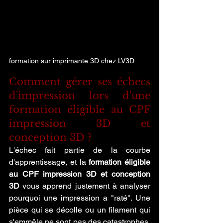
formation sur imprimante 3D chez LV3D
Comment gérer ses échecs 
d'impression lors d'une 
formation éligible au CPF 
impression 3D et 
conception 3D ?
L'échec fait partie de la courbe 
d'apprentissage, et la 
formation éligible 
au CPF impression 3D et conception 
3D
 vous apprend justement à analyser 
pourquoi une impression a "raté". Une 
pièce qui se décolle ou un filament qui 
s'emmêle ne sont pas des catastrophes, 