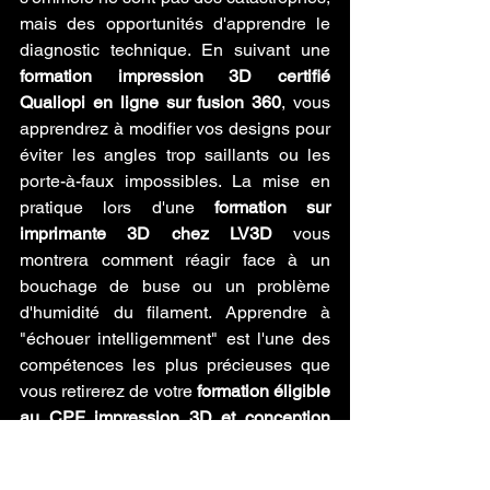
mais des opportunités d'apprendre le 
diagnostic technique. En suivant une 
formation impression 3D certifié 
Qualiopi en ligne sur fusion 360
, vous 
apprendrez à modifier vos designs pour 
éviter les angles trop saillants ou les 
porte-à-faux impossibles. La mise en 
pratique lors d'une 
formation sur 
imprimante 3D chez LV3D
 vous 
montrera comment réagir face à un 
bouchage de buse ou un problème 
d'humidité du filament. Apprendre à 
"échouer intelligemment" est l'une des 
compétences les plus précieuses que 
vous retirerez de votre 
formation éligible 
au CPF impression 3D et conception 
3D
, car cela développe votre capacité 
de résolution de problèmes, utile dans 