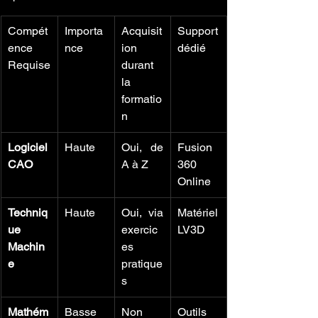
Compét
Importa
Acquisit
Support 
ence 
nce
ion 
dédié
Requise
durant 
la 
formatio
n
Logiciel 
Haute
Oui, de 
Fusion 
CAO
A à Z
360 
Online
Techniq
Haute
Oui, via 
Matériel 
ue 
exercic
LV3D
Machin
es 
e
pratique
s
Mathém
Basse
Non 
Outils 