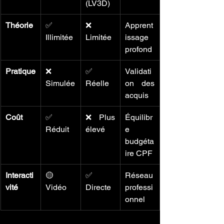
(LV3D)
Théorie
✅ 
❌ 
Apprent
Illimitée
Limitée
issage 
profond
Pratique
❌ 
✅ 
Validati
Simulée
Réelle
on des 
acquis
Coût
✅ 
❌ Plus 
Équilibr
Réduit
élevé
e 
budgéta
ire CPF
Interacti
🟡 
✅ 
Réseau 
vité
Vidéo
Directe
professi
onnel