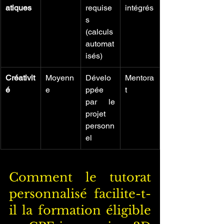
atiques
requise
intégrés
s 
(calculs 
automat
isés)
Créativit
Moyenn
Dévelo
Mentora
é
e
ppée 
t
par le 
projet 
personn
el
Comment le tutorat 
personnalisé facilite-t-
il la formation éligible 