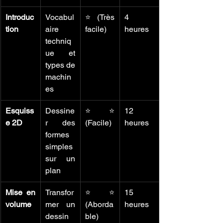
Introduc
Vocabul
⭐ (Très 
4 
tion
aire 
facile)
heures
techniq
ue et 
types de 
machin
es
Esquiss
Dessine
⭐⭐ 
12 
e 2D
r des 
(Facile)
heures
formes 
simples 
sur un 
plan
Mise en 
Transfor
⭐⭐ 
15 
volume
mer un 
(Aborda
heures
dessin 
ble)