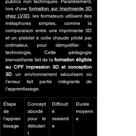
publics non techniques. Parallèlement, 
lors d'une 
formation sur imprimante 3D 
chez LV3D
, les formateurs utilisent des 
métaphores simples, comme la 
comparaison entre une imprimante 3D 
et un pistolet à colle chaude piloté par 
ordinateur, pour démystifier la 
technologie. Cette pédagogie 
bienveillante fait de la 
formation éligible 
au CPF impression 3D et conception 
3D
 un environnement sécurisant où 
l'erreur fait partie intégrante de 
l'apprentissage.
Étape 
Concept 
Difficult
Durée 
de 
abordé 
é 
moyenn
l'appren
pour le 
ressenti
e
tissage
débutan
e
t