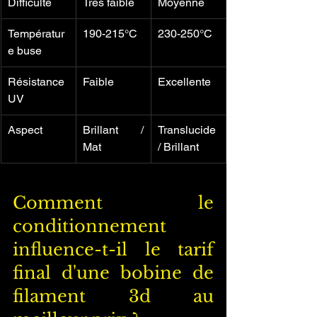
Difficulté
Très faible
Moyenne
Températur
190-215°C
230-250°C
e buse
Résistance 
Faible
Excellente
UV
Aspect
Brillant / 
Translucide 
Mat
/ Brillant
Comment le 
conditionnement 
influence-t-il le tarif 
final d'une bobine de 
filament 3d au 