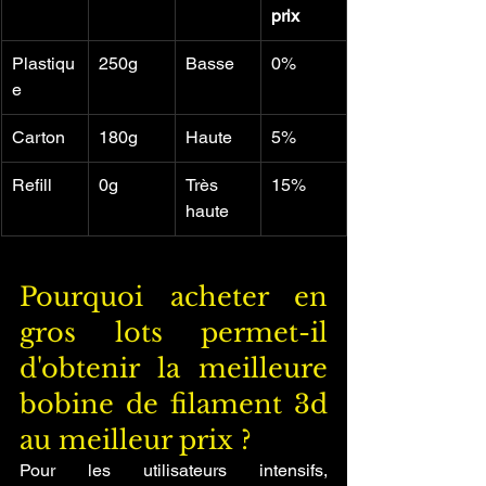
prix
Plastiqu
250g
Basse
0%
e
Carton
180g
Haute
5%
Refill
0g
Très 
15%
haute
Pourquoi acheter en 
gros lots permet-il 
d'obtenir la meilleure 
bobine de filament 3d 
au meilleur prix ?
Pour les utilisateurs intensifs, 