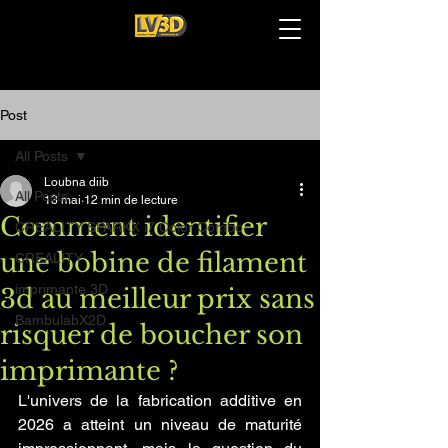
Post
All Posts
Loubna diib
All Posts
13 mai
12 min de lecture
Comment identifier
CREALITY SPARKX i7 Color Combo
une bobine de filament
CREALITY
imprimante 3D
3d au meilleur prix sans
BambulabX2D
risquer de boucher son
imprimante ?
L'univers de la fabrication additive en 
2026 a atteint un niveau de maturité 