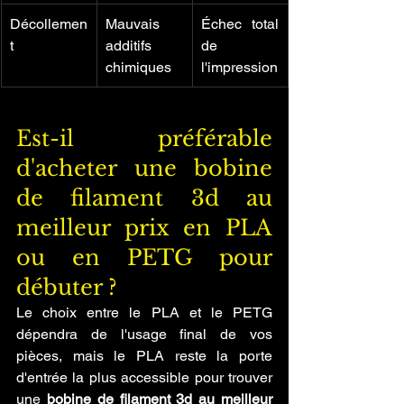
Décollemen
Mauvais 
Échec total 
t
additifs 
de 
chimiques
l'impression
Est-il préférable 
d'acheter une bobine 
de filament 3d au 
meilleur prix en PLA 
ou en PETG pour 
débuter ?
Le choix entre le PLA et le PETG 
dépendra de l'usage final de vos 
pièces, mais le PLA reste la porte 
d'entrée la plus accessible pour trouver 
une 
bobine de filament 3d au meilleur 