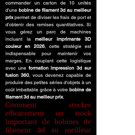
commander un carton de 10 unités 
d'une 
bobine de filament 3d au meilleur 
prix
 permet de diviser les frais de port et 
d'obtenir des remises quantitatives. Si 
vous gérez un parc de machines 
incluant la 
meilleur imprimante 3D 
couleur en 2026
, cette stratégie est 
indispensable pour maintenir vos 
marges. En couplant cette logistique 
avec une 
formation impression 3d sur 
fusion 360
, vous devenez capable de 
produire des petites séries d'objets à un 
coût imbattable grâce à votre 
bobine de 
filament 3d au meilleur prix
.
Comment stocker 
efficacement un stock 
important de bobines de 
filament 3d au meilleur 