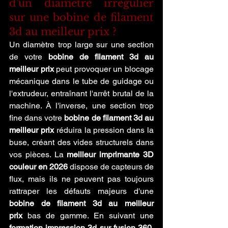
d'un diamètre irrégulier 
sur une bobine de filament 
3d au meilleur prix ?
Un diamètre trop large sur une section 
de votre 
bobine de filament 3d au 
meilleur prix
 peut provoquer un blocage 
mécanique dans le tube de guidage ou 
l'extrudeur, entraînant l'arrêt brutal de la 
machine. À l'inverse, une section trop 
fine dans votre 
bobine de filament 3d au 
meilleur prix
 réduira la pression dans la 
buse, créant des vides structurels dans 
vos pièces. La 
meilleur imprimante 3D 
couleur en 2026
 dispose de capteurs de 
flux, mais ils ne peuvent pas toujours 
rattraper les défauts majeurs d'une 
bobine de filament 3d au meilleur 
prix
 bas de gamme. En suivant une 
formation impression 3d sur fusion 360
, 