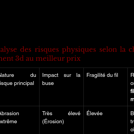
alyse des risques physiques selon la ch
ment 3d au meilleur prix
Nature du 
Impact sur la 
Fragilité du fil
R
risque principal
buse
f
m
Abrasion 
Très élevé 
Élevée
B
extrême
(Érosion)
t
o