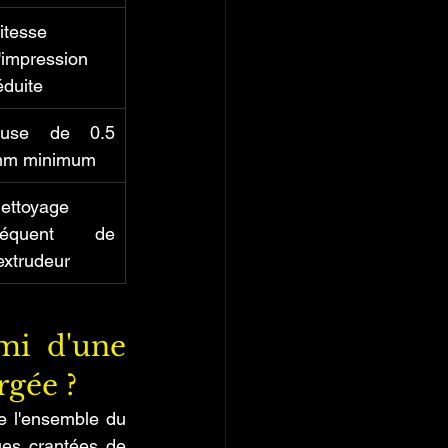
itesse 
'impression 
éduite
use de 0.5 
m minimum
ettoyage 
réquent de 
'extrudeur
mi d'une 
rgée ?
e l'ensemble du 
ues crantées de 