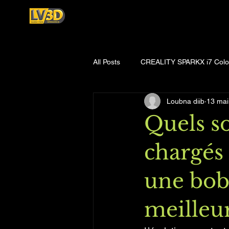
All Posts
CREALITY SPARKX i7 Col
Loubna diib
13 mai
Quels so
chargés 
une bob
meilleur