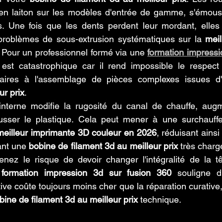
t en laiton sur les modèles d'entrée de gamme, s'émous
s. Une fois que les dents perdent leur mordant, elle
 problèmes de sous-extrusion systématiques sur la 
meil
. Pour un professionnel formé via une 
formation impressio
est catastrophique car il rend impossible le respect 
aires à l'assemblage de pièces complexes issues d
ur prix
.
 interne modifie la rugosité du canal de chauffe, augm
usser le plastique. Cela peut mener à une surchauff
meilleur imprimante 3D couleur en 2026
, réduisant ainsi
ant une 
bobine de filament 3d au meilleur prix
 très charg
enez le risque de devoir changer l'intégralité de la tê
 
formation impression 3d sur fusion 360
 souligne d'
ve coûte toujours moins cher que la réparation curative, 
bine de filament 3d au meilleur prix
 technique.