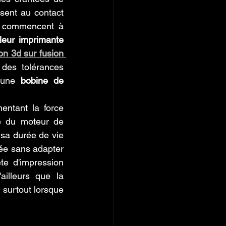
sent au contact 
s commencent à 
leur imprimante 
n 3d sur fusion 
des tolérances 
'une 
bobine de 
entant la force 
e du moteur de 
 sa durée de vie 
ée sans adapter 
te d'impression 
ailleurs que la 
surtout lorsque 