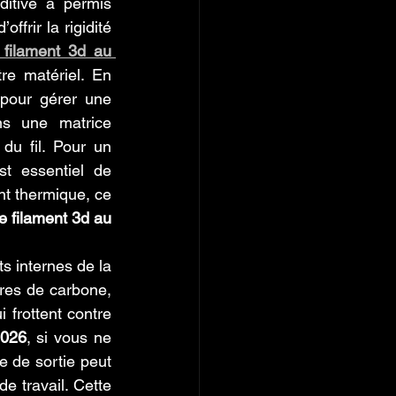
itive a permis 
frir la rigidité 
filament 3d au 
e matériel. En 
pour gérer une 
ns une matrice 
u fil. Pour un 
est essentiel de 
t thermique, ce 
 filament 3d au 
 internes de la 
res de carbone, 
frottent contre 
2026
, si vous ne 
 de sortie peut 
 travail. Cette 