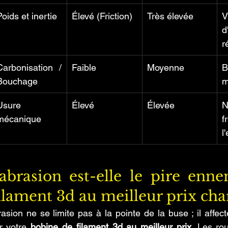
Poids et inertie
Élevé (Friction)
Très élevée
V
d
r
Carbonisation / 
Faible
Moyenne
B
Bouchage
m
Usure 
Élevé
Élevée
N
mécanique
f
l
abrasion est-elle le pire enne
ilament 3d au meilleur prix cha
ion ne se limite pas à la pointe de la buse ; il affect
 votre 
bobine de filament 3d au meilleur prix
. Les ro