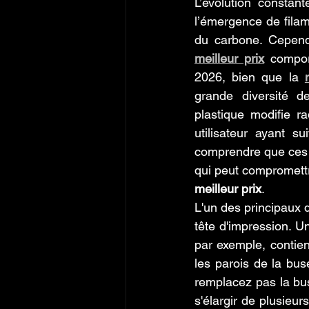
L’évolution constan
l’émergence de filame
du carbone. Cependa
meilleur prix
 compor
2026, bien que la 
grande diversité de
plastique modifie r
utilisateur ayant su
comprendre que ces p
qui peut compromettre
meilleur prix
.
L'un des principaux 
tête d'impression. U
par exemple, contie
les parois de la buse
remplacez pas la bus
s'élargir de plusieu