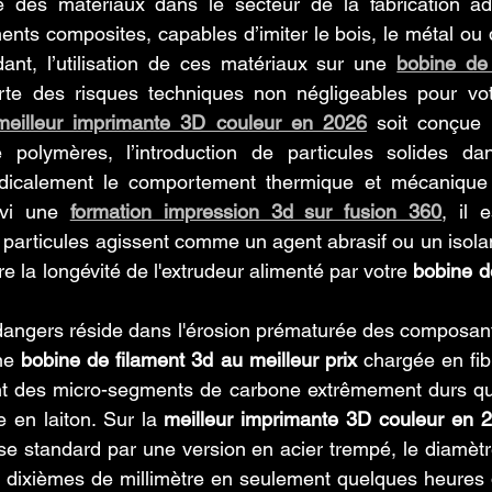
te des matériaux dans le secteur de la fabrication add
nts composites, capables d’imiter le bois, le métal ou d’of
nt, l’utilisation de ces matériaux sur une 
bobine de 
te des risques techniques non négligeables pour votr
meilleur imprimante 3D couleur en 2026
 soit conçue 
 polymères, l’introduction de particules solides da
adicalement le comportement thermique et mécanique d
ivi une 
formation impression 3d sur fusion 360
, il 
articules agissent comme un agent abrasif ou un isolan
 la longévité de l'extrudeur alimenté par votre 
bobine de
dangers réside dans l'érosion prématurée des composants
ne 
bobine de filament 3d au meilleur prix
 chargée en fib
nt des micro-segments de carbone extrêmement durs qui 
 en laiton. Sur la 
meilleur imprimante 3D couleur en 
e standard par une version en acier trempé, le diamètre
rs dixièmes de millimètre en seulement quelques heures de