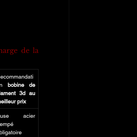
arge de la 
ecommandati
on 
bobine de 
ilament 3d au 
eilleur prix
use acier 
rempé 
bligatoire