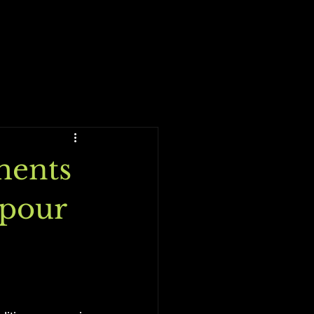
aments
 pour