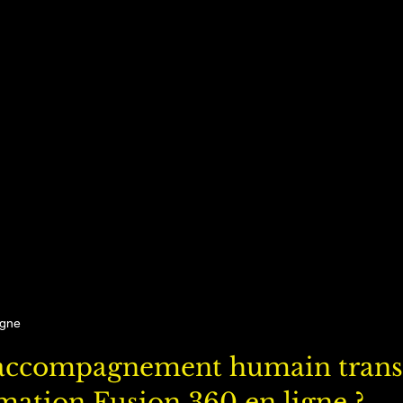
igne
'accompagnement humain trans
rmation Fusion 360 en ligne ?