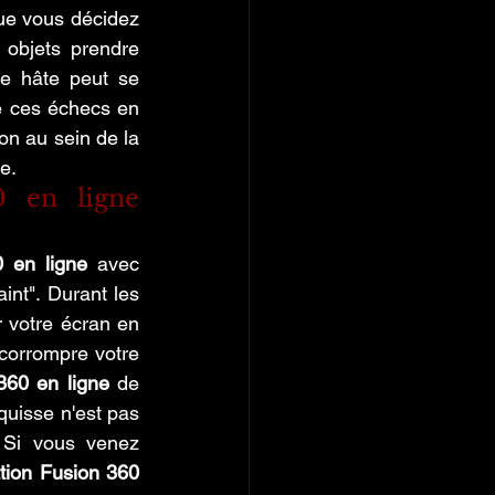
ue vous décidez 
objets prendre 
te hâte peut se 
e ces échecs en 
vous apprenant à lire les "avis de tempête" dans votre historique de conception au sein de la 
e.
 en ligne 
 en ligne
 avec 
nt". Durant les 
 votre écran en 
 corrompre votre 
360 en ligne
 de 
quisse n'est pas 
 Si vous venez 
ion Fusion 360 