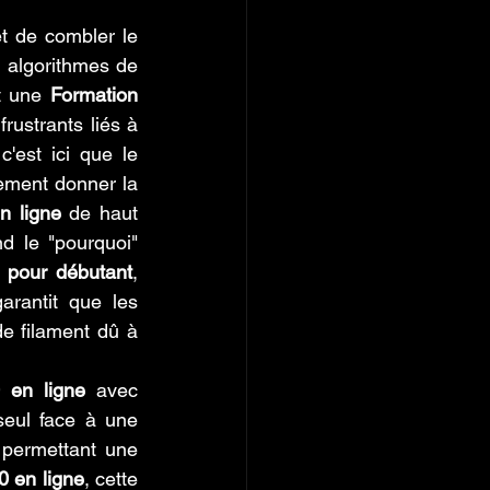
t de combler le 
s algorithmes de 
t une 
Formation 
ustrants liés à 
est ici que le 
ement donner la 
n ligne
 de haut 
d le "pourquoi" 
 pour débutant
, 
arantit que les 
e filament dû à 
 en ligne
 avec 
eul face à une 
 permettant une 
0 en ligne
, cette 