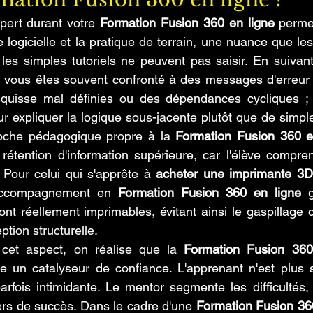
pert durant votre 
Formation Fusion 360 en ligne
 perme
e logicielle et la pratique de terrain, une nuance que le
es simples tutoriels ne peuvent pas saisir. En suivan
, vous êtes souvent confronté à des messages d'erreur fr
squisse mal définies ou des dépendances cycliques ; c'
ur expliquer la logique sous-jacente plutôt que de simpl
roche pédagogique propre à la 
Formation Fusion 360 e
rétention d'information supérieure, car l'élève compren
Pour celui qui s'apprête à 
acheter une imprimante 3D
 accompagnement en 
Formation Fusion 360 en ligne
 g
t réellement imprimables, évitant ainsi le gaspillage d
tion structurelle.
 cet aspect, on réalise que la 
Formation Fusion 360
 un catalyseur de confiance. L'apprenant n'est plus s
arfois intimidante. Le mentor segmente les difficultés,
ers de succès. Dans le cadre d'une 
Formation Fusion 36