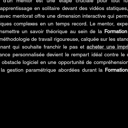
d'un mentor est une étape cruciale pour tout futu
apprentissage en solitaire devant des vidéos statiques
 avec mentorat offre une dimension interactive qui perm
niques complexes en un temps record. Le mentor, expert
nsmettre un savoir théorique au sein de la 
Formation
ne méthodologie de travail rigoureuse, calquée sur les stand
enant qui souhaite franchir le pas et 
acheter une impr
dance personnalisée devient le rempart idéal contre le
 obstacle logiciel en une opportunité de compréhension
la gestion paramétrique abordées durant la 
Formation