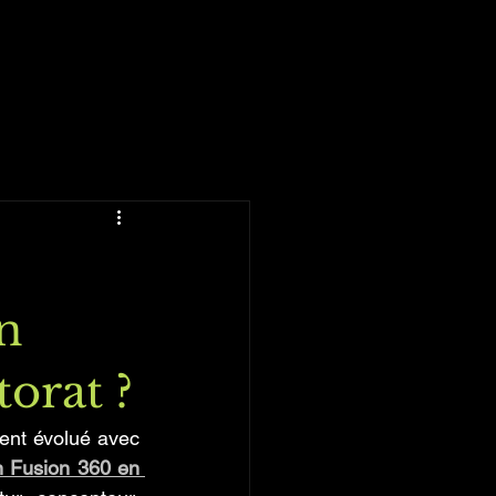
n
orat ?
ent évolué avec 
 Fusion 360 en 