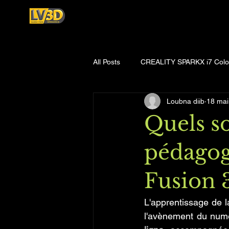
All Posts
CREALITY SPARKX i7 Col
Loubna diib
18 mai
Quels so
pédagog
Fusion 
L'apprentissage de l
l'avènement du numér