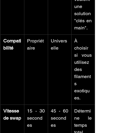
une 
solution 
"clés en 
main".
Compati
Propriét
Univers
À 
bilité
aire
elle
choisir 
si vous 
utilisez 
des 
filament
s 
exotiqu
es.
Vitesse 
15 - 30 
45 - 60 
Détermi
de swap
second
second
ne le 
es
es
temps 
total 