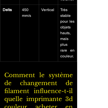
Delta
450 
Vertical
Très 
mm/s
stable 
pour les 
objets 
hauts, 
mais 
plus 
rare en 
couleur.
Comment le système 
de changement de 
filament influence-t-il 
quelle imprimante 3d 
couleur acheter en 