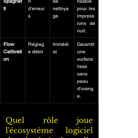
Spaghet
n 
de 
nsable 
ti
d'erreur
nettoya
pour les 
s
ge
impress
ions de 
nuit.
Flow 
Réglag
Immédi
Garantit 
Calibrati
e débit
at
une 
on
surface 
lisse 
sans 
peau 
d'orang
e.
Quel rôle joue 
l'écosystème logiciel 