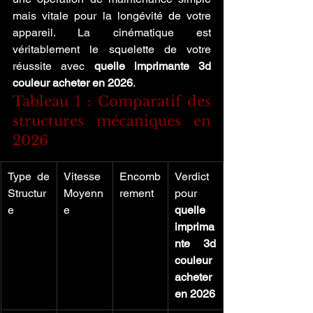
mais vitale pour la longévité de votre 
appareil. La cinématique est 
véritablement le squelette de votre 
réussite avec 
quelle imprimante 3d 
couleur acheter en 2026
.
Tableau 1 : Comparatif des 
structures mécaniques en 
2026
Type de 
Vitesse 
Encomb
Verdict 
Structur
Moyenn
rement
pour 
e
e
quelle 
imprima
nte 3d 
couleur 
acheter 
en 2026