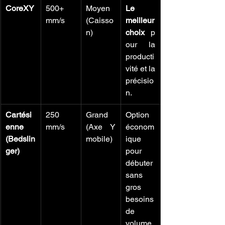
CoreXY
500+ 
Moyen 
Le 
mm/s
(Caisso
meilleur 
n)
choix
 p
our la 
producti
vité et la 
précisio
n.
Cartési
250 
Grand 
Option 
enne 
mm/s
(Axe Y 
économ
(Bedslin
mobile)
ique 
ger)
pour 
débuter 
sans 
gros 
besoins 
de 
volume.