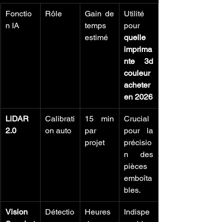
Fonctio
Rôle
Gain de 
Utilité 
n IA
temps 
pour 
estimé
quelle 
imprima
nte 3d 
couleur 
acheter 
en 2026
LiDAR 
Calibrati
15 min 
Crucial 
2.0
on auto
par 
pour la 
projet
précisio
n des 
pièces 
emboîta
bles.
Vision 
Détectio
Heures 
Indispe