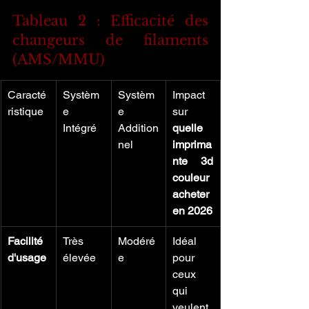
Tableau 2 : Efficacité des 
changeurs de filaments 
(AMS/MMU)
Caracté
Systèm
Systèm
Impact 
ristique
e 
e 
sur 
Intégré
Addition
quelle 
nel
imprima
nte 3d 
couleur 
acheter 
en 2026
Facilité 
Très 
Modéré
Idéal 
d'usage
élevée
e
pour 
ceux 
qui 
veulent 