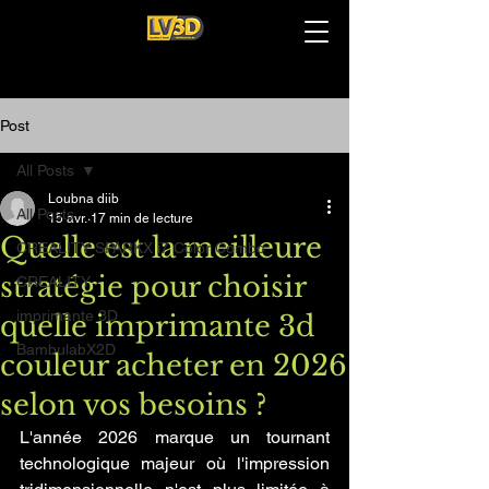
Post
All Posts
Loubna diib
All Posts
15 avr.
17 min de lecture
Quelle est la meilleure
CREALITY SPARKX i7 Color Combo
stratégie pour choisir
CREALITY
imprimante 3D
quelle imprimante 3d
BambulabX2D
couleur acheter en 2026
selon vos besoins ?
L'année 2026 marque un tournant 
technologique majeur où l'impression 