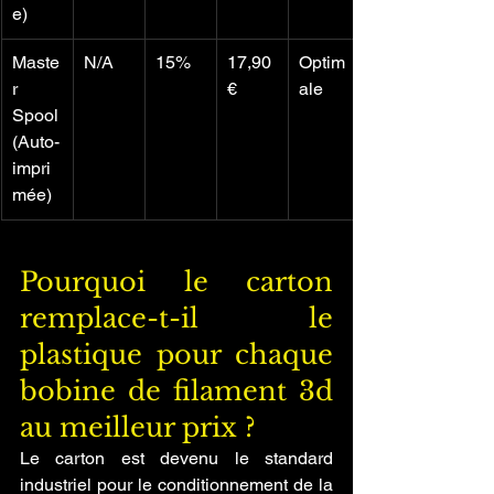
e)
Maste
N/A
15%
17,90 
Optim
r 
€
ale
Spool 
(Auto-
impri
mée)
Pourquoi le carton 
remplace-t-il le 
plastique pour chaque 
bobine de filament 3d 
au meilleur prix ?
Le carton est devenu le standard 
industriel pour le conditionnement de la 