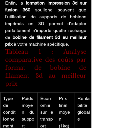
Enfin, la 
formation impression 3d sur 
fusion 360
 souligne souvent que 
l'utilisation de supports de bobines 
imprimés en 3D permet d'adapter 
parfaitement n'importe quelle recharge 
de 
bobine de filament 3d au meilleur 
prix
 à votre machine spécifique.
Tableau 1 : Analyse 
comparative des coûts par 
format de bobine de 
filament 3d au meilleur 
prix
Type 
Poids 
Écon
Prix 
Renta
de 
moye
omie 
final 
bilité 
condit
n du 
sur le 
moye
global
ionne
suppo
transp
n 
e
ment
rt
ort
(1kg)