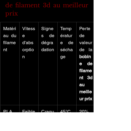
de filament 3d au meilleur 
prix
Matéri
Vitess
Signe
Temp
Perte 
au du 
e 
s de 
ératur
de 
filame
d'abs
dégra
e de 
valeur 
nt
orptio
dation
sécha
de la 
n
ge
bobin
e de 
filame
nt 3d 
au 
meille
ur prix
PLA
Faible
Craqu
45°C
20%
ement
s, 