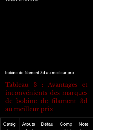
bobine de filament 3d au meilleur prix
Tableau 3 : Avantages et 
inconvénients des marques 
de bobine de filament 3d 
au meilleur prix
Catég
Atouts 
Défau
Comp
Note 