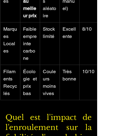
es
au 
s 
manu
meille
aléato
el)
ur prix
ire
Marqu
Faible 
Stock 
Excell
8/10
es 
empre
limité
ente
Local
inte 
es
carbo
ne
Filam
Écolo
Coule
Très 
10/10
ents 
gie et 
urs 
bonne
Recyc
prix 
moins 
lés
bas
vives
Quel est l'impact de 
l'enroulement sur la 