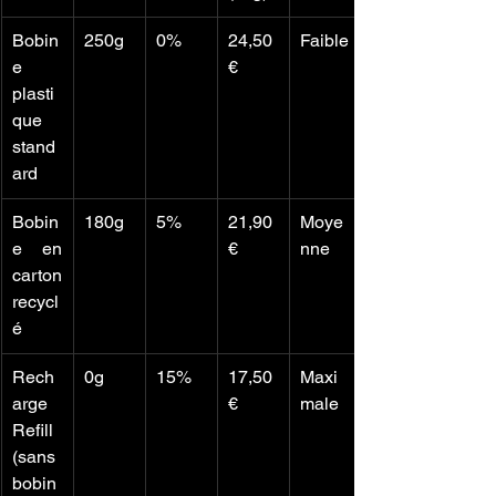
Bobin
250g
0%
24,50 
Faible
e 
€
plasti
que 
stand
ard
Bobin
180g
5%
21,90 
Moye
e en 
€
nne
carton 
recycl
é
Rech
0g
15%
17,50 
Maxi
arge 
€
male
Refill 
(sans 
bobin