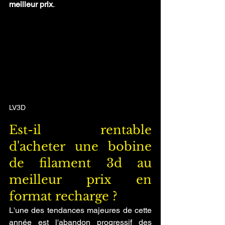
meilleur prix
.
LV3D
Est-il rentable 
d'acheter une bobine 
de filament 3d au 
meilleur prix en 
format recharge ?
L'une des tendances majeures de cette 
année est l'abandon progressif des 