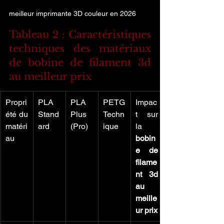
meilleur imprimante 3D couleur en 2026
Tableau 2 : Caractéristiques 
techniques des matériaux 
de bobine de filament 3d 
au meilleur prix
Propri
PLA 
PLA 
PETG 
Impac
été du 
Stand
Plus 
Techn
t sur 
matéri
ard
(Pro)
ique
la 
au
bobin
e de 
filame
nt 3d 
au 
meille
ur prix