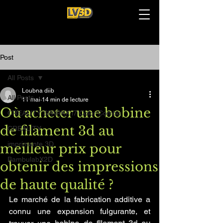
Post
All Posts
Loubna diib
All Posts
11 mai
14 min de lecture
Où acheter une bobine
CREALITY SPARKX i7 Color Combo
de filament 3d au
CREALITY
imprimante 3D
meilleur prix pour
BambulabX2D
obtenir des impressions
de haute qualité ?
Le marché de la fabrication additive a 
connu une expansion fulgurante, et 