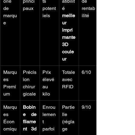
orie 
princi
ts 
atibilit
de 
de 
paux
potent
é 
rentab
marqu
iels
meille
ilité
e
ur 
impri
mante 
3D 
coule
ur
Marqu
Précis
Prix 
Totale 
6/10
es 
ion 
élevé 
avec 
Premi
chirur
au 
RFID
um
gicale
kilo
Marqu
Bobin
Enrou
Partie
9/10
es 
e de 
lemen
lle 
Écon
filame
t 
(régla
omiqu
nt 3d 
parfoi
ge 