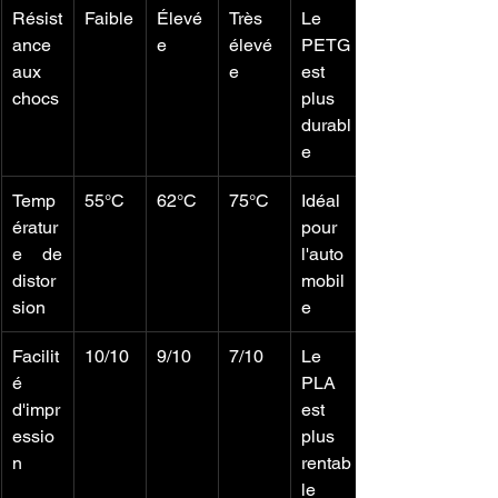
Résist
Faible
Élevé
Très 
Le 
ance 
e
élevé
PETG 
aux 
e
est 
chocs
plus 
durabl
e
Temp
55°C
62°C
75°C
Idéal 
ératur
pour 
e de 
l'auto
distor
mobil
sion
e
Facilit
10/10
9/10
7/10
Le 
é 
PLA 
d'impr
est 
essio
plus 
n
rentab
le