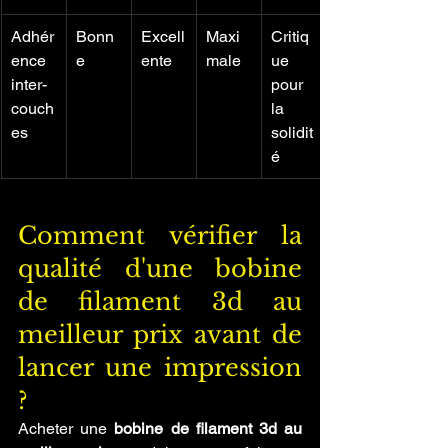
Adhér
Bonn
Excell
Maxi
Critiq
ence 
e
ente
male
ue 
inter-
pour 
couch
la 
es
solidit
é
Comment vérifier la 
qualité d'une bobine 
de filament 3d au 
meilleur prix avant de 
lancer une impression 
?
Acheter une 
bobine de filament 3d au 