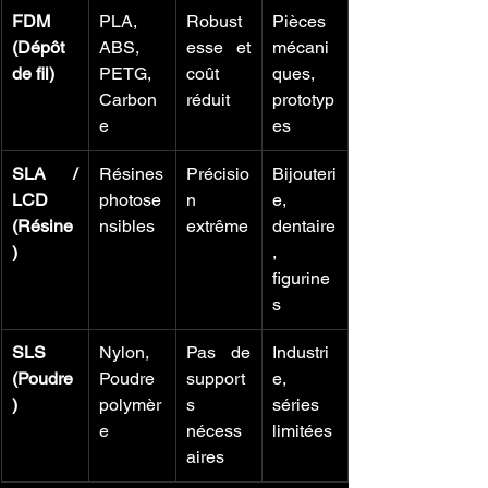
FDM 
PLA, 
Robust
Pièces 
(Dépôt 
ABS, 
esse et 
mécani
de fil)
PETG, 
coût 
ques, 
Carbon
réduit
prototyp
e
es
SLA / 
Résines 
Précisio
Bijouteri
LCD 
photose
n 
e, 
(Résine
nsibles
extrême
dentaire
)
, 
figurine
s
SLS 
Nylon, 
Pas de 
Industri
(Poudre
Poudre 
support
e, 
)
polymèr
s 
séries 
e
nécess
limitées
aires