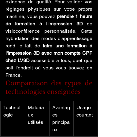
exigence de qualité. Pour valider vos 
réglages physiques sur votre propre 
machine, vous pouvez 
prendre 1 heure 
de formation à l'impression 3D
 de 
visioconférence personnalisée. Cette 
hybridation des modes d'apprentissage 
rend le fait de 
faire une formation à 
l'impression 3D avec mon compte CPF 
chez LV3D
 accessible à tous, quel que 
soit l'endroit où vous vous trouvez en 
France.
Comparaison des types de 
technologies enseignées
Technol
Matéria
Avantag
Usage 
ogie
ux 
es 
courant
utilisés
principa
ux